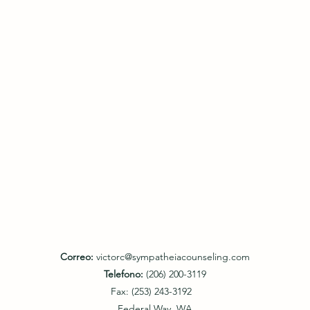
Correo:
victorc@sympatheiacounseling.com
Telefono:
(206) 200-3119
Fax: (253) 243-3192
Federal Way, WA