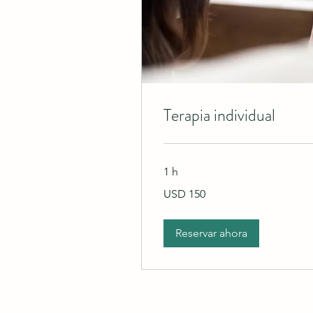
Terapia individual
1 h
150
USD 150
dólares
estadounidenses
Reservar ahora