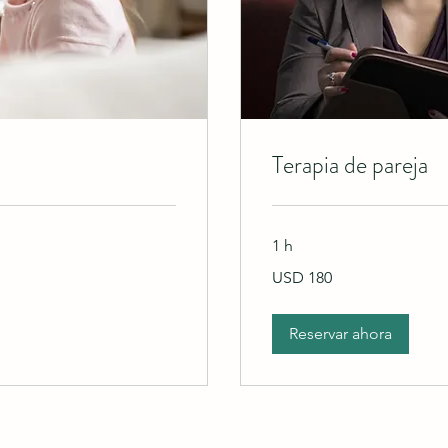
Terapia de pareja
1 h
180
USD 180
dólares
estadounidenses
Reservar ahora